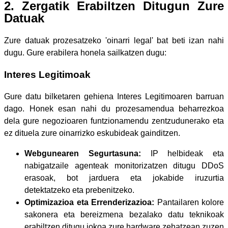
2. Zergatik Erabiltzen Ditugun Zure
Datuak
Zure datuak prozesatzeko 'oinarri legal' bat beti izan nahi
dugu. Gure erabilera honela sailkatzen dugu:
Interes Legitimoak
Gure datu bilketaren gehiena Interes Legitimoaren barruan
dago. Honek esan nahi du prozesamendua beharrezkoa
dela gure negozioaren funtzionamendu zentzudunerako eta
ez dituela zure oinarrizko eskubideak gainditzen.
Webgunearen Segurtasuna:
IP helbideak eta
nabigatzaile agenteak monitorizatzen ditugu DDoS
erasoak, bot jarduera eta jokabide iruzurtia
detektatzeko eta prebenitzeko.
Optimizazioa eta Errenderizazioa:
Pantailaren kolore
sakonera eta bereizmena bezalako datu teknikoak
erabiltzen ditugu jokoa zure hardware zehatzean zuzen