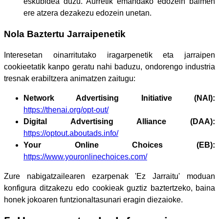
eskubidea duzu. Aurretik emandako edozein baimen
ere atzera dezakezu edozein unetan.
Nola Baztertu Jarraipenetik
Interesetan oinarritutako iragarpenetik eta jarraipen
cookieetatik kanpo geratu nahi baduzu, ondorengo industria
tresnak erabiltzera animatzen zaitugu:
Network Advertising Initiative (NAI):
https://thenai.org/opt-out/
Digital Advertising Alliance (DAA):
https://optout.aboutads.info/
Your Online Choices (EB):
https://www.youronlinechoices.com/
Zure nabigatzailearen ezarpenak 'Ez Jarraitu' moduan
konfigura ditzakezu edo cookieak guztiz baztertzeko, baina
honek jokoaren funtzionaltasunari eragin diezaioke.