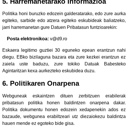
5. Harremanetarako Informazioa
Politika honi buruzko edozein galderatarako, edo zure aurka
egiteko, sarbide edo atzera egiteko eskubideak baliatzeko,
jarri harremanetan gure Datuen Pribatasun funtzioarekin:
Posta elektronikoa:
v@d9.ro
Eskaera legitimo guztiei 30 eguneko epean erantzun nahi
diegu. EBko bizilaguna bazara eta zure kezkei erantzun ez
zaiela uste baduzu, zure tokiko Datuak Babesteko
Agintaritzan kexa aurkezteko eskubidea duzu.
6. Politikaren Onarpena
Webguneak eskaintzen dituen zerbitzuen erabilerak
pribatasun politika honen baldintzen onarpena dakar.
Politika dokumentu honen edozein xedapenekin ados ez
bazaude, webgunea erabiltzeari utz diezaiokezu baldintza
hauen mende ez egoteko bide gisa.