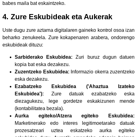
babes maila bat eskaintzeko.
4. Zure Eskubideak eta Aukerak
Uste dugu zure aztarna digitalaren gaineko kontrol osoa izan
beharko zenukeela. Zure kokapenaren arabera, ondorengo
eskubideak dituzu:
Sarbiderako Eskubidea:
Zuri buruz dugun datuen
kopia bat eska dezakezu.
Zuzentzeko Eskubidea:
Informazio okerra zuzentzeko
eska dezakezu.
Ezabatzeko Eskubidea ('Ahaztua Izateko
Eskubidea'):
Zure datuak ezabatzeko eska
diezagukezu, lege gordetze eskakizunen mende
(kontabilitatea bezala).
Aurka egiteko/Atzera egiteko Eskubidea:
Marketinerako edo interes legitimoetarako datuak
prozesatzeari uztea eskatzeko aurka egiteko