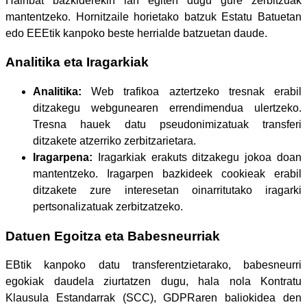
Hainbat bazkiderekin lan egiten dugu gure zerbitzuak
mantentzeko. Hornitzaile horietako batzuk Estatu Batuetan
edo EEEtik kanpoko beste herrialde batzuetan daude.
Analitika eta Iragarkiak
Analitika:
Web trafikoa aztertzeko tresnak erabil
ditzakegu webgunearen errendimendua ulertzeko.
Tresna hauek datu pseudonimizatuak transferi
ditzakete atzerriko zerbitzarietara.
Iragarpena:
Iragarkiak erakuts ditzakegu jokoa doan
mantentzeko. Iragarpen bazkideek cookieak erabil
ditzakete zure interesetan oinarritutako iragarki
pertsonalizatuak zerbitzatzeko.
Datuen Egoitza eta Babesneurriak
EBtik kanpoko datu transferentzietarako, babesneurri
egokiak daudela ziurtatzen dugu, hala nola Kontratu
Klausula Estandarrak (SCC), GDPRaren baliokidea den