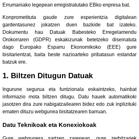
Errumaniako legepean erregistratutako EBko enpresa bat.
Konprometituta gaude zure esperientzia digitalean
gardentasunez jokatzen duen bazkide bat izateko.
Dokumentu hau Datuak Babesteko Erregelamendu
Orokorraren (GDPR) eskakizunak betetzeko diseinatuta
dago Europako Esparru Ekonomikoko (EEE) gure
bisitarientzat, baita beste nazioarteko pribatasun estandar
batzuk ere.
1. Biltzen Ditugun Datuak
Ingurune segurua eta funtzionala eskaintzeko, hainbat
informazio mota biltzen ditugu. Datu hauek automatikoki
jasotzen dira zure nabigatzailearen bidez edo zuk inplizituki
ematen dituzu webgunea bisitatzearen barruan.
Datu Teknikoak eta Konexiokoak
Gure webgunera sartzen zarenean, gure zerbitzariek