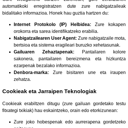
automatikoki erregistratzen dute zure nabigatzaileak
bidalitako informazioa. Honek hau guztia hartzen du:
Internet Protokolo (IP) Helbidea:
Zure kokapen
orokorra eta sarea identifikatzeko erabilia.
Nabigatzailearen User Agent:
Zure nabigatzaile mota,
bertsioa eta sistema eragileari buruzko xehetasunak.
Gailuaren Zehaztapenak:
Pantailaren kolore
sakonera, pantailaren bereizmena eta hizkuntza
ezarpenak bezalako informazioa.
Denbora-marka:
Zure bisitaren une eta iraupen
zehatza.
Cookieak eta Jarraipen Teknologiak
Cookieak erabiltzen ditugu (zure gailuan gordetako testu
fitxategi txikiak) hau eskaintzeko, orain edo etorkizunean:
Zure joko hobespenak edo aurrerapena gordetzeko