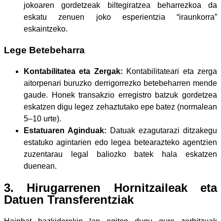
jokoaren gordetzeak biltegiratzea beharrezkoa da
eskatu zenuen joko esperientzia “iraunkorra”
eskaintzeko.
Lege Betebeharra
Kontabilitatea eta Zergak:
Kontabilitateari eta zerga
aitorpenari buruzko derrigorrezko betebeharren mende
gaude. Honek transakzio erregistro batzuk gordetzea
eskatzen digu legez zehaztutako epe batez (normalean
5–10 urte).
Estatuaren Aginduak:
Datuak ezagutarazi ditzakegu
estatuko agintarien edo legea betearazteko agentzien
zuzentarau legal baliozko batek hala eskatzen
duenean.
3. Hirugarrenen Hornitzaileak eta
Datuen Transferentziak