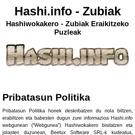
Hashi.info - Zubiak
Hashiwokakero - Zubiak Eraikitzeko
Puzleak
Pribatasun Politika
Pribatasun Politika honek deskribatzen du nola biltzen,
erabiltzen eta babesten dugun zure informazioa Hashi.info
webgunean (“Webgunea”) Hashiwokakero bisitatzen eta
jolasten duzunean, Beetux Software SRL-k kudeatua,