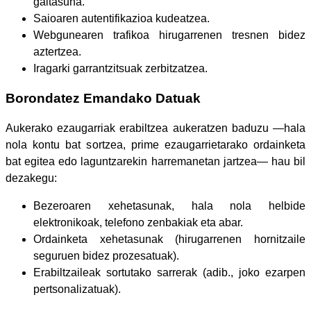
gaitasuna.
Saioaren autentifikazioa kudeatzea.
Webgunearen trafikoa hirugarrenen tresnen bidez
aztertzea.
Iragarki garrantzitsuak zerbitzatzea.
Borondatez Emandako Datuak
Aukerako ezaugarriak erabiltzea aukeratzen baduzu —hala
nola kontu bat sortzea, prime ezaugarrietarako ordainketa
bat egitea edo laguntzarekin harremanetan jartzea— hau bil
dezakegu:
Bezeroaren xehetasunak, hala nola helbide
elektronikoak, telefono zenbakiak eta abar.
Ordainketa xehetasunak (hirugarrenen hornitzaile
seguruen bidez prozesatuak).
Erabiltzaileak sortutako sarrerak (adib., joko ezarpen
pertsonalizatuak).