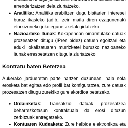
errenderizatzen dela ziurtatzeko.
Analitika:
Analitika erabiltzen dugu bisitarien interesei
buruz ikasteko (adib., zein maila diren ezagunenak)
etorkizuneko joko eguneraketak gidatzeko.
Nazioarteko Itunak:
Kokapenean oinarritutako datuak
prozesatzen ditugu (IPren bidez) datuen egoitzari eta
eduki lokalizatuaren murrizketei buruzko nazioarteko
itunak errespetatzen ditugula ziurtatzeko.
Kontratu baten Betetzea
Aukerako jardueretan parte hartzen duzunean, hala nola
erosketa bat egitea edo profil bat konfiguratzea, zure datuak
prozesatzen ditugu zurekiko gure akordioa betetzeko.
Ordainketak:
Transakzio datuak prozesatzea
beharrezkotasun kontraktuala da erosi dituzun
zerbitzuak entregatzeko.
Kontuaren Kudeaketa:
Zure helbide elektronikoa eta