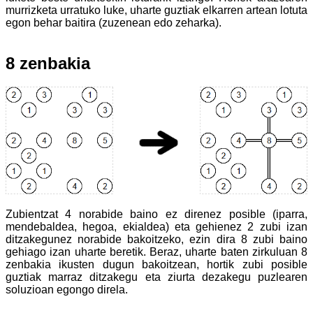
murrizketa urratuko luke, uharte guztiak elkarren artean lotuta
egon behar baitira (zuzenean edo zeharka).
8 zenbakia
Zubientzat 4 norabide baino ez direnez posible (iparra,
mendebaldea, hegoa, ekialdea) eta gehienez 2 zubi izan
ditzakegunez norabide bakoitzeko, ezin dira 8 zubi baino
gehiago izan uharte beretik. Beraz, uharte baten zirkuluan 8
zenbakia ikusten dugun bakoitzean, hortik zubi posible
guztiak marraz ditzakegu eta ziurta dezakegu puzlearen
soluzioan egongo direla.