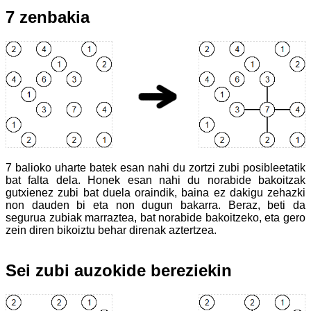
7 zenbakia
7 balioko uharte batek esan nahi du zortzi zubi posibleetatik
bat falta dela. Honek esan nahi du norabide bakoitzak
gutxienez zubi bat duela oraindik, baina ez dakigu zehazki
non dauden bi eta non dugun bakarra. Beraz, beti da
segurua zubiak marraztea, bat norabide bakoitzeko, eta gero
zein diren bikoiztu behar direnak aztertzea.
Sei zubi auzokide bereziekin