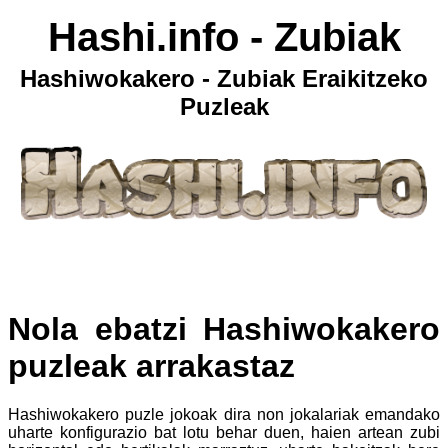
Hashi.info - Zubiak
Hashiwokakero - Zubiak Eraikitzeko
Puzleak
Nola ebatzi Hashiwokakero
puzleak arrakastaz
Hashiwokakero puzle jokoak dira non jokalariak emandako
uharte konfigurazio bat lotu behar duen, haien artean zubi