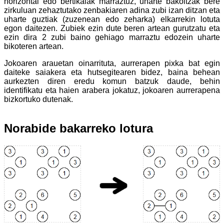
horizontal edo bertikalak marraztuz, uharte bakoitzak bere
zirkuluan zehaztutako zenbakiaren adina zubi izan ditzan eta
uharte guztiak (zuzenean edo zeharka) elkarrekin lotuta
egon daitezen. Zubiek ezin dute beren artean gurutzatu eta
ezin dira 2 zubi baino gehiago marraztu edozein uharte
bikoteren artean.
Jokoaren arauetan oinarrituta, aurrerapen pixka bat egin
daiteke saiakera eta hutsegitearen bidez, baina behean
aurkezten diren eredu komun batzuk daude, behin
identifikatu eta haien arabera jokatuz, jokoaren aurrerapena
bizkortuko dutenak.
Norabide bakarreko lotura