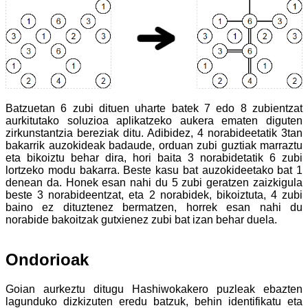
Batzuetan 6 zubi dituen uharte batek 7 edo 8 zubientzat
aurkitutako soluzioa aplikatzeko aukera ematen diguten
zirkunstantzia bereziak ditu. Adibidez, 4 norabideetatik 3tan
bakarrik auzokideak badaude, orduan zubi guztiak marraztu
eta bikoiztu behar dira, hori baita 3 norabidetatik 6 zubi
lortzeko modu bakarra. Beste kasu bat auzokideetako bat 1
denean da. Honek esan nahi du 5 zubi geratzen zaizkigula
beste 3 norabideentzat, eta 2 norabidek, bikoiztuta, 4 zubi
baino ez dituztenez bermatzen, horrek esan nahi du
norabide bakoitzak gutxienez zubi bat izan behar duela.
Ondorioak
Goian aurkeztu ditugu Hashiwokakero puzleak ebazten
lagunduko dizkizuten eredu batzuk, behin identifikatu eta