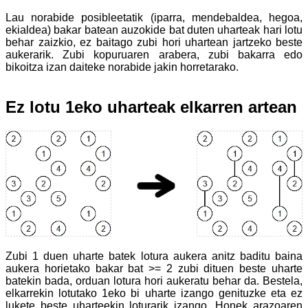
Lau norabide posibleetatik (iparra, mendebaldea, hegoa,
ekialdea) bakar batean auzokide bat duten uharteak hari lotu
behar zaizkio, ez baitago zubi hori uhartean jartzeko beste
aukerarik. Zubi kopuruaren arabera, zubi bakarra edo
bikoitza izan daiteke norabide jakin horretarako.
Ez lotu 1eko uharteak elkarren artean
Zubi 1 duen uharte batek lotura aukera anitz baditu baina
aukera horietako bakar bat >= 2 zubi dituen beste uharte
batekin bada, orduan lotura hori aukeratu behar da. Bestela,
elkarrekin lotutako 1eko bi uharte izango genituzke eta ez
lukete beste uharteekin loturarik izango. Honek arazoaren